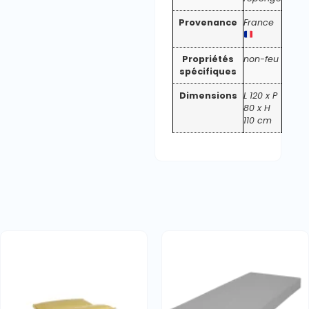
Provenance
France
Propriétés
non-feu
spécifiques
Dimensions
L 120 x P
80 x H
110 cm