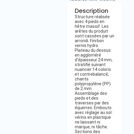
Description
Structure réalisée
avec 4 pieds en
hêtre massif. Les
arêtes du produit
sont cassées par un
arrondi. Finition
vernis hydro.
Plateau du dessus
en aggloméré
d’épaisseur 24 mm,
stratifié suivant
nuancier 14 coloris
et contrebalancé,
chants
polypropylène (PP)
de 2 mm.
Assemblage des
pieds et des
traverses par des
équerres. Embouts
avec réglage au sol :
vérins en plastique
ne laissant ni
marque, ni tâche.
Sections des