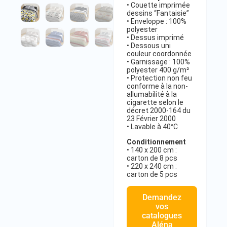
• Couette imprimée
dessins “Fantaisie”
• Enveloppe : 100%
polyester
• Dessus imprimé
• Dessous uni
couleur coordonnée
• Garnissage : 100%
polyester 400 g/m²
• Protection non feu
conforme à la non-
allumabilité à la
cigarette selon le
décret 2000-164 du
23 Février 2000
• Lavable à 40°C
Conditionnement
• 140 x 200 cm :
carton de 8 pcs
• 220 x 240 cm :
carton de 5 pcs
Demandez
vos
catalogues
Aléna