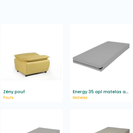
Zény pouf
Energy 35 apl matelas anti-punaises imperméable m1
Poufs
Matelas