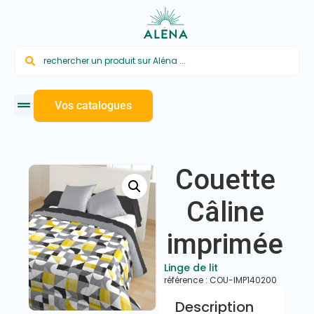
Vos catalogues
Couette
Câline
imprimée
Linge de lit
référence : COU-IMP140200
Description